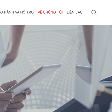
O HÀNH VÀ HỖ TRỢ
VỀ CHÚNG TÔI
LIÊN LẠC