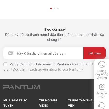
Theo dõi ngay
Đăng ký để trở thành người đầu tiên nhận tin tức mới nhất của
chúng tôi
Đặt mua
Vâng, tôi muốn nhận email từ Pantum về sản phẩm, tin tức,
v.v.
《Đọc chính sách quyền riêng tư của Pantum》
Đường
dây nóng
dịch vụ
Để lại lời
nhắn
MUA SẮM TRỰC
TRUNG TÂM
TRUNG TÂM THÀNH
TUYẾN
VIDEO
VIÊN